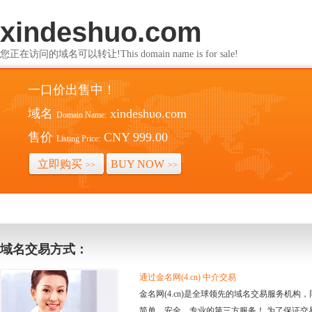
xindeshuo.com
您正在访问的域名可以转让!This domain name is for sale!
一口价出售中！
域名
xindeshuo.com
Domain Name:
售价
CNY 999.00
Listing Price:
立即购买
BUY NOW
>>
>>
域名交易方式：
通过金名网(4.cn) 中介交易
金名网(4.cn)是全球领先的域名交易服务机
简单、安全、专业的第三方服务！ 为了保证交