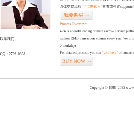
具体交易流程可
“点击这里”
查看或咨询support@
我要购买
>>
Process Overview:
4.cn is a world leading domain escrow service plat
million RMB transaction volume every year. We promi
联系我们
5 workdays.
For detailed process, you can
“visit here”
or contact
QQ：2726103981
BUY NOW
>>
Copyright © 1998 -2025 www.